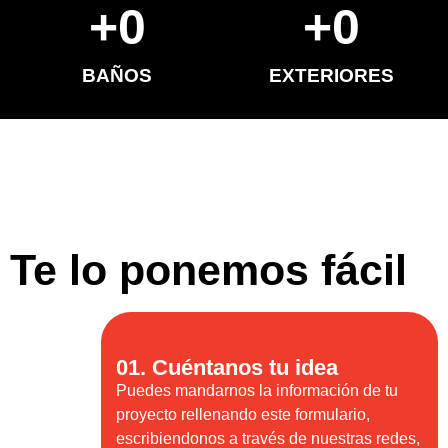
+
0
+
0
BAÑOS
EXTERIORES
Te lo ponemos fácil
01. Cuéntanos tu idea
Puedes mandarnos la información de tu
proyecto rellenando este formulario,
escribiendonos a través de nuestras redes,