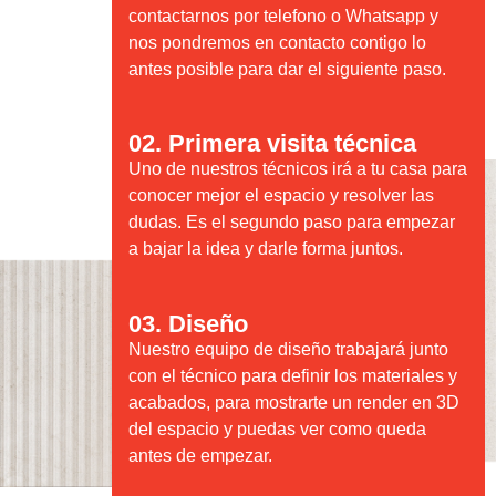
contactarnos por telefono o Whatsapp y
nos pondremos en contacto contigo lo
antes posible para dar el siguiente paso.
02. Primera visita técnica
Uno de nuestros técnicos irá a tu casa para
conocer mejor el espacio y resolver las
dudas. Es el segundo paso para empezar
a bajar la idea y darle forma juntos.
03. Diseño
Nuestro equipo de diseño trabajará junto
con el técnico para definir los materiales y
acabados, para mostrarte un render en 3D
del espacio y puedas ver como queda
antes de empezar.