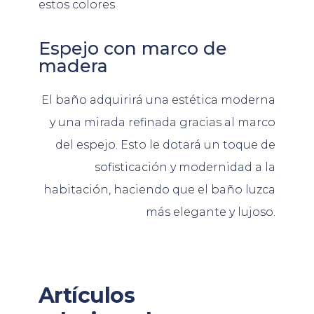
estos colores
Espejo con marco de
madera
El
ba
ño
ad
qu
ir
ir
á
un
a
est
ét
ica
modern
a
y
un
a
mir
ada
refin
ada
gr
ac
ias
al
mar
co
del
es
pe
jo
.
Est
o
le
dotará un toque de
sofisticación y modernidad a la
habitación, haciendo que el baño luzca
más elegante y lujoso.
Artículos