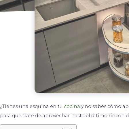
¿Tienes una esquina en tu
cocina
y no sabes cómo ap
para que trate de aprovechar hasta el último rincón d