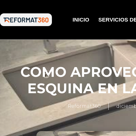
INICIO
SERVICIOS D
COMO APROVE
ESQUINA EN L
Reformat360
diciemb