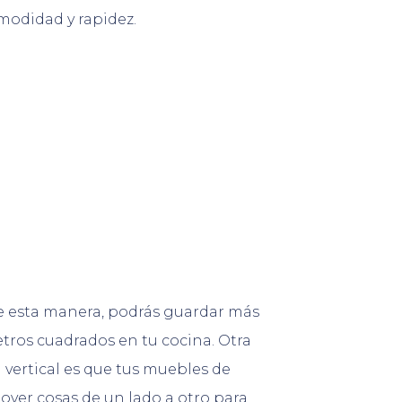
modidad y rapidez.
 De esta manera, podrás guardar más
tros cuadrados en tu cocina. Otra
 vertical es que tus muebles de
mover cosas de un lado a otro para