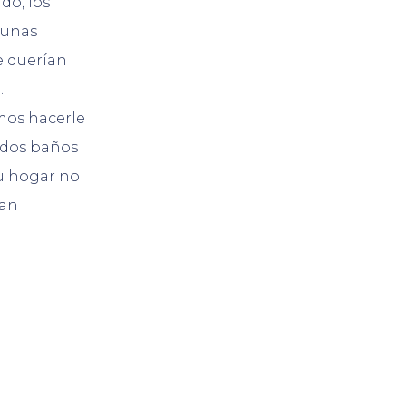
do, los
 unas
e querían
.
mos hacerle
 dos baños
su hogar no
ban