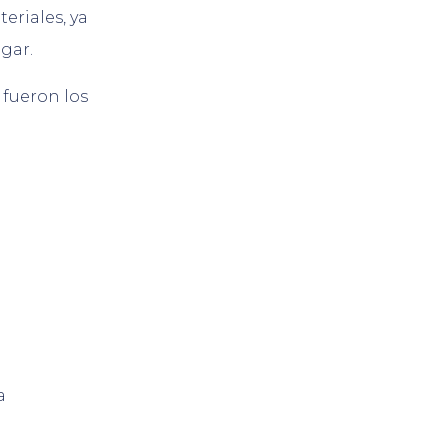
eriales, ya
ogar.
 fueron los
a