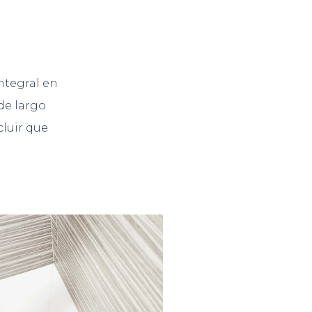
ntegral en
de largo
cluir que