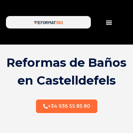
SERVICIOS DE REFORMA
SOBRE NOSOTROS
Reformas de Baños
en Castelldefels
+34 936 55 85 80