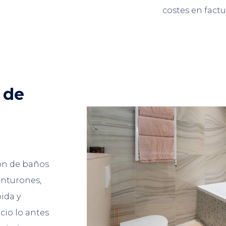
costes en factu
 de
ión de baños
inturones,
ida y
cio lo antes