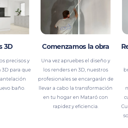
Comenzamos la obra
Re
s 3D
Una vez apruebes el diseño y
s precisos y
los renders en 3D, nuestros
br
n 3D para que
profesionales se encargarán de
 antelación
llevar a cabo la transformación
n
uevo baño.
en tu hogar en Mataró con
c
rapidez y eficiencia.
Cu
so