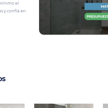
 mínimo el
s y confía en
os