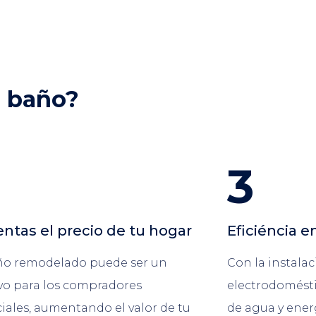
i baño?
3
tas el precio de tu hogar
Eficiéncia e
o remodelado puede ser un
Con la instala
ivo para los compradores
electrodomésti
iales, aumentando el valor de tu
de agua y ener