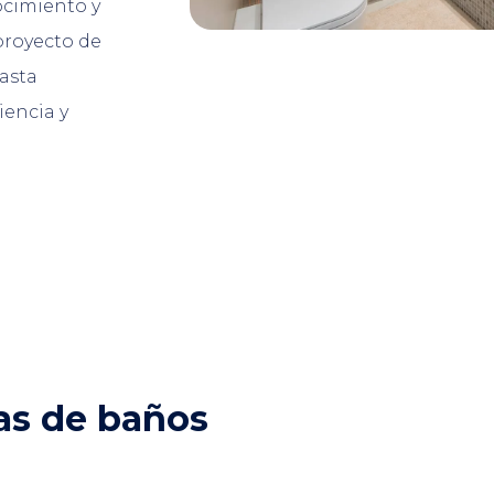
ocimiento y
proyecto de
asta
iencia y
as de baños