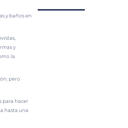
as y baños en
evistas,
orm
as
y
om
o
la
ón, pero
s para hacer
la hasta una