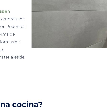
as en
a empresa de
tor. Podemos
forma de
eformas de
de
ateriales de
una cocina?