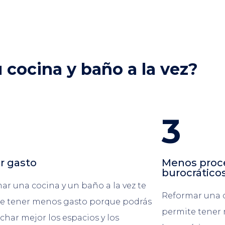
 cocina y baño a la vez?
3
r gasto
Menos proc
burocrático
ar una cocina y un baño a la vez te
Reformar una c
e tener menos gasto porque podrás
permite tener
char mejor los espacios y los