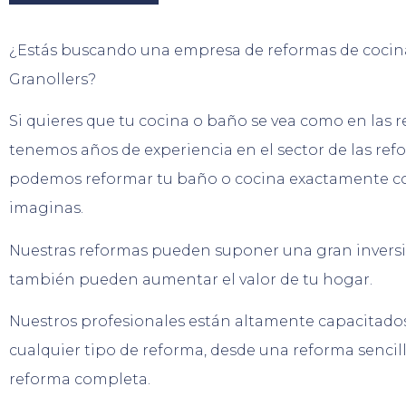
¿Estás buscando una empresa de reformas de cocin
Granollers?
Si quieres que tu cocina o baño se vea como en las r
ten
em
os
a
ñ
os
de
experien
cia
en
el
sector
de
las
ref
pod
em
os
reform
ar
tu
baño o coc
ina
exact
ament
e
c
imag
inas
.
Nuestras reformas pueden suponer una gran inversi
también pueden aumentar el valor de tu hogar.
Nuestros profesionales están altamente capacitado
cualquier tipo de reforma, desde una reforma sencil
reforma completa.