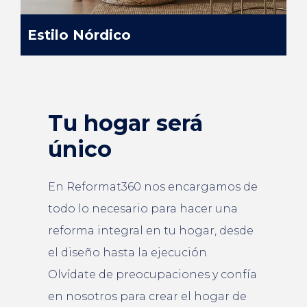
Estilo Nórdico
Tu hogar será
único
En Reformat360 nos encargamos de
todo lo necesario para hacer una
reforma integral en tu hogar, desde
el diseño hasta la ejecución.
Olvídate de preocupaciones y confía
en nosotros para crear el hogar de