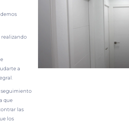
Podemos
 realizando
de
yudarte a
egral.
y seguimiento
ca que
ontrar las
ue los