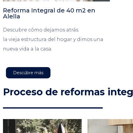
Reforma Integral de 40 m2 en
Alella
Descubre cómo dejamos atrás
la
v
ie
ja
estructura del hogar
y
dimos una
nueva vida a la casa.
Descúbre más
Proceso de reformas integ