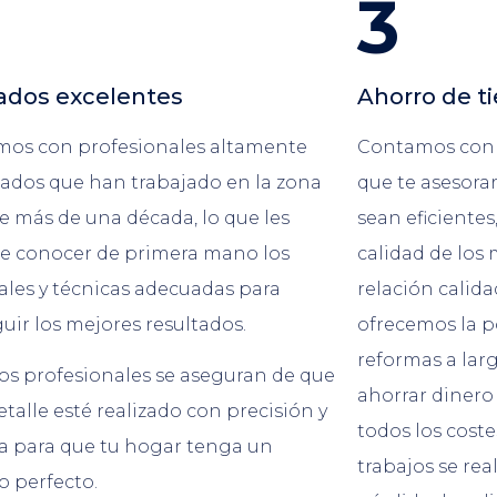
3
ados excelentes
Ahorro de t
os con profesionales altamente
Contamos con 
icados que han trabajado en la zona
que te asesora
e más de una década, lo que les
sean eficiente
e conocer de primera mano los
calidad de los 
ales y técnicas adecuadas para
relación calid
uir los mejores resultados.
ofrecemos la po
reformas a larg
os profesionales se aseguran de que
ahorrar dinero
talle esté realizado con precisión y
todos los coste
ca para que tu hogar tenga un
trabajos se rea
o perfecto.