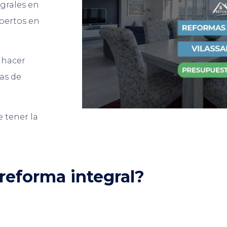
egrales en
xpertos en
 hacer
as de
 tener la
reforma integral?