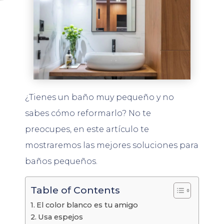
¿
T
ien
es
un
ba
ño
m
uy
pe
que
ño
y
no
sab
es
c
ó
mo
reform
ar
lo
?
No
te
pre
oc
up
es
,
en
este
art
í
cul
o
te
most
ra
rem
os
las
me
j
ores
sol
uc
ion
es
para
ba
ñ
os
pe
que
ñ
os
.
Table of Contents
El color blanco es tu amigo
Usa espejos