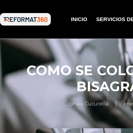
INICIO
SERVICIOS D
COMO SE COL
BISAGR
Ignasi Cucurella
ene