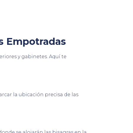
as Empotradas
riores y gabinetes. Aquí te
rcar la ubicación precisa de las
 donde se alojarán las bisagras en la