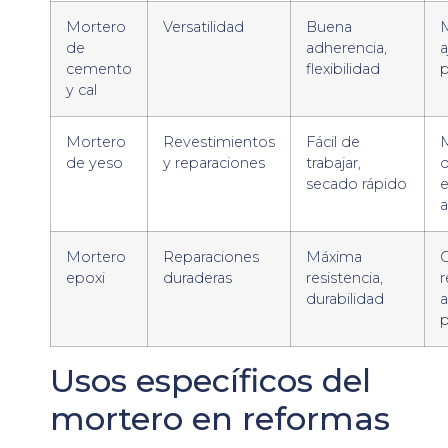
Mortero
Versatilidad
Buena
M
de
adherencia,
a
cemento
flexibilidad
p
y cal
Mortero
Revestimientos
Fácil de
de yeso
y reparaciones
trabajar,
d
secado rápido
e
a
Mortero
Reparaciones
Máxima
C
epoxi
duraderas
resistencia,
r
durabilidad
a
p
Usos específicos del
mortero en reformas