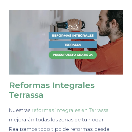
Reformas Integrales
Terrassa
Nuestras
reformas integrales en Terrassa
mejorarán todas los zonas de tu hogar.
Real
iz
am
os
to
do
tip
o
de
reform
as
,
des
de