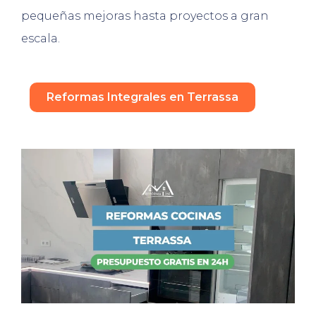
pe
que
ñ
as
me
j
oras
hast
a
pro
y
ect
os
a
gran
esc
ala.
Reformas Integrales en Terrassa