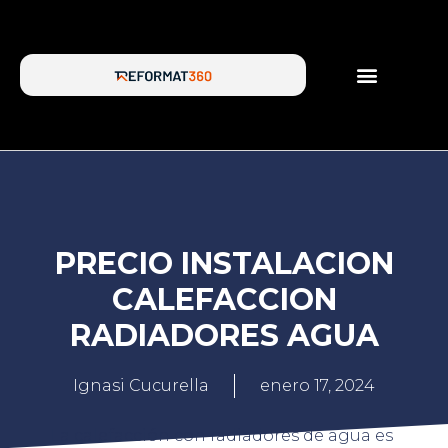
SERVICIOS DE REFORMA
SOBRE NOSOTROS
PRECIO INSTALACION
CALEFACCION
RADIADORES AGUA
Ignasi Cucurella
enero 17, 2024
La calefacción con radiadores de agua es