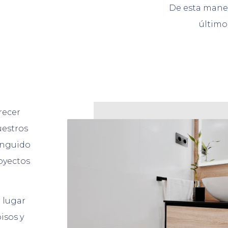
De esta maner
último
recer
uestros
inguido
royectos
 lugar
isos y