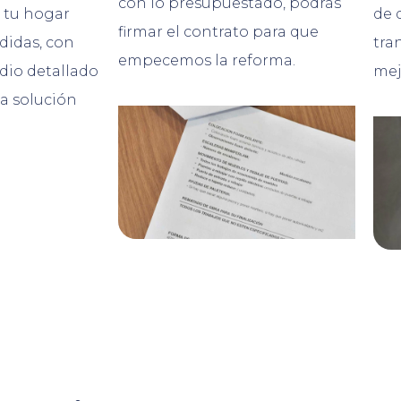
con lo presupuestado, podrás
 tu hogar
de 
firmar el contrato para que
didas, con
tra
empecemos la reforma.
dio detallado
mej
la solución