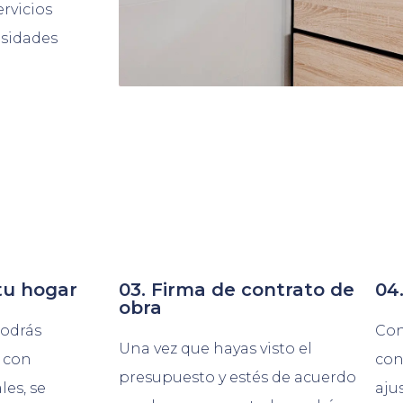
rvicios
esidades
tu hogar
03. Firma de contrato de
04.
obra
podrás
Con
Una vez que hayas visto el
 con
con
presupuesto y estés de acuerdo
es, se
aju